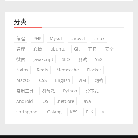
分类
编程
PHP
Mysql
Laravel
Linux
管理
心情
ubuntu
Git
其它
安全
微信
Javascript
SEO
测试
Yii2
Nginx
Redis
Memcache
Docker
MacOS
CSS
English
VIM
网络
常用工具
树莓派
Python
分布式
Android
IOS
.netCore
java
springboot
Golang
K8S
ELK
AI