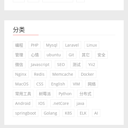
分类
编程
PHP
Mysql
Laravel
Linux
管理
心情
ubuntu
Git
其它
安全
微信
Javascript
SEO
测试
Yii2
Nginx
Redis
Memcache
Docker
MacOS
CSS
English
VIM
网络
常用工具
树莓派
Python
分布式
Android
IOS
.netCore
java
springboot
Golang
K8S
ELK
AI