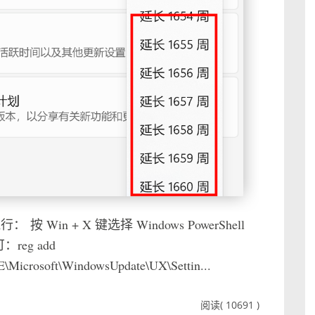
n + X 键选择 Windows PowerShell
eg add
osoft\WindowsUpdate\UX\Settin...
阅读( 10691 )