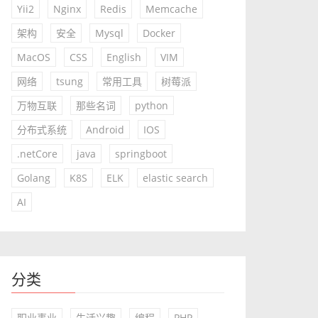
Yii2
Nginx
Redis
Memcache
架构
安全
Mysql
Docker
MacOS
CSS
English
VIM
网络
tsung
常用工具
树莓派
万物互联
那些名词
python
分布式系统
Android
IOS
.netCore
java
springboot
Golang
K8S
ELK
elastic search
AI
分类
职业事业
生活兴趣
编程
PHP